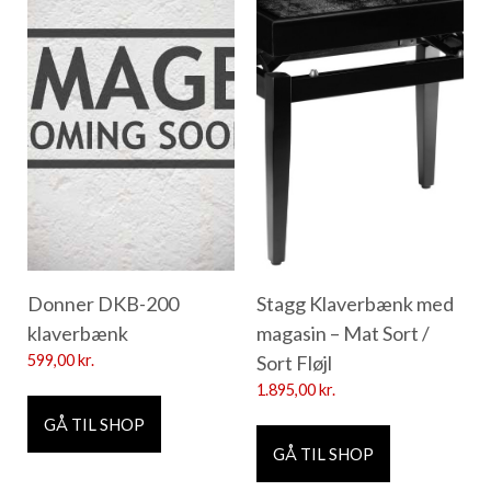
Donner DKB-200
Stagg Klaverbænk med
klaverbænk
magasin – Mat Sort /
599,00
kr.
Sort Fløjl
1.895,00
kr.
GÅ TIL SHOP
GÅ TIL SHOP