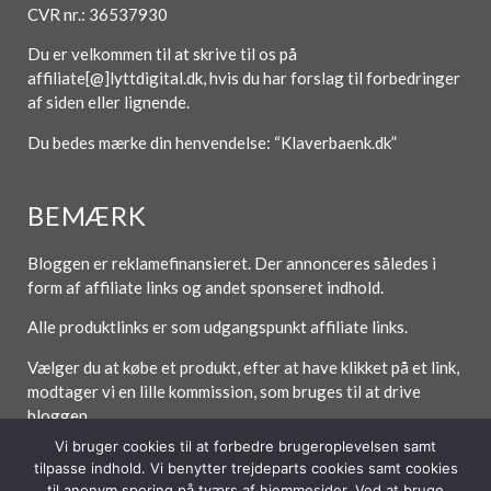
CVR nr.: 36537930
Du er velkommen til at skrive til os på
affiliate[@]lyttdigital.dk, hvis du har forslag til forbedringer
af siden eller lignende.
Du bedes mærke din henvendelse: “Klaverbaenk.dk”
BEMÆRK
Bloggen er reklamefinansieret. Der annonceres således i
form af affiliate links og andet sponseret indhold.
Alle produktlinks er som udgangspunkt affiliate links.
Vælger du at købe et produkt, efter at have klikket på et link,
modtager vi en lille kommission, som bruges til at drive
bloggen.
Vi bruger cookies til at forbedre brugeroplevelsen samt
tilpasse indhold. Vi benytter trejdeparts cookies samt cookies
til anonym sporing på tværs af hjemmesider. Ved at bruge