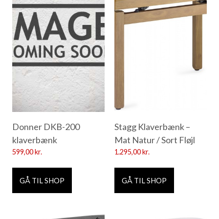
Donner DKB-200
Stagg Klaverbænk –
klaverbænk
Mat Natur / Sort Fløjl
599,00
kr.
1.295,00
kr.
GÅ TIL SHOP
GÅ TIL SHOP