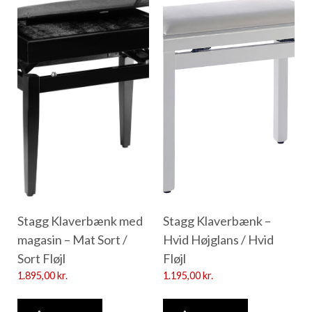
Stagg Klaverbænk med
Stagg Klaverbænk –
magasin – Mat Sort /
Hvid Højglans / Hvid
Sort Fløjl
Fløjl
1.895,00
kr.
1.195,00
kr.